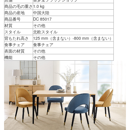
商品の毛の重さ
1.0 kg
商品の産地
中国大陸
商品番号
DC 85017
材質
その他
スタイル
北欧スタイル
背もたれ高さ
125 mm（含まない）-800 mm（含まない）
食事チェア
食事チェア
表面の材質
その他
機能
その他