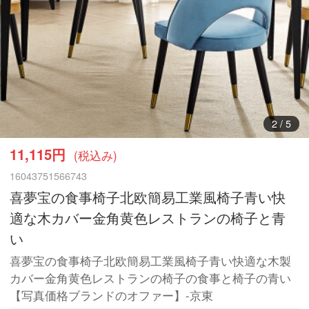
2
/
5
11,115円
(税込み)
16043751566743
喜夢宝の食事椅子北欧簡易工業風椅子青い快
適な木カバー金角黄色レストランの椅子と青
い
喜夢宝の食事椅子北欧簡易工業風椅子青い快適な木製
カバー金角黄色レストランの椅子の食事と椅子の青い
【写真価格ブランドのオファー】-京東