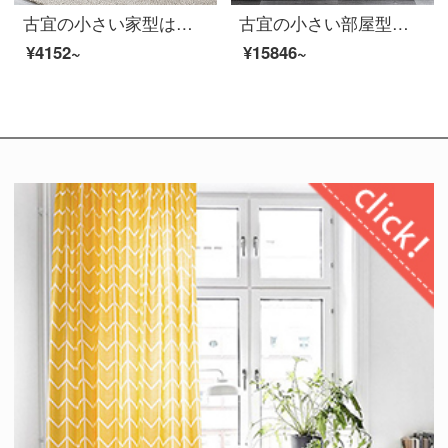
古宜の小さい家型は茶のテーブルを折り畳みますと、簡単に現代の客間の経済型のアイデアの多機能移動家具の多機能茶何【家に整える】
古宜の小さい部屋型の折り畳みの食卓の椅子は現代を組み合わせて簡単に家庭用の客間の茶室の椅子の多機能の昇降する家具の多機能のテーブルのお茶の何【灰色】＋6腰掛け
¥4152~
¥15846~