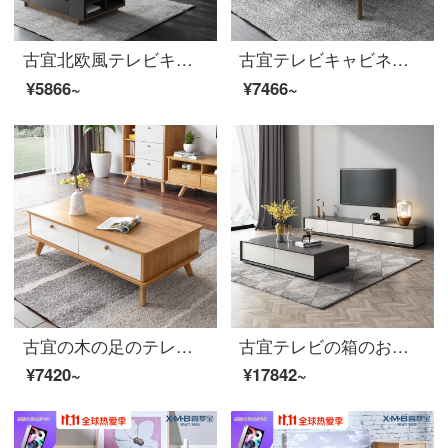
古宜北欧風テレビキャビネット茶何組かの小戸型客間の背景の壁棚が簡単で現代的なセットの家具大斗キャビネット【灰色】
古宜テレビキャビネット茶何組かの小戸型北欧風客間の背景の壁棚棚棚棚棚棚を簡単に予約した現代家具喫茶【灰色】
¥5866~
¥7466~
古宜の木の足のテレビの箱のお茶の何組かの小型の部屋型の客間が簡単に現代の斗の箱の背景の壁の箱のスーツの家具のお茶を予約します。
古宜テレビの箱のお茶の何斗の箱のスーツの小型北欧の風格は簡単で現代的な家具のテレビの箱+お茶の何
¥7420~
¥17842~