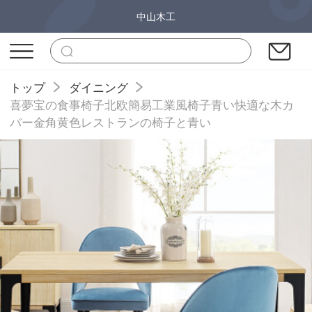
中山木工
トップ
ダイニング
喜夢宝の食事椅子北欧簡易工業風椅子青い快適な木カ
バー金角黄色レストランの椅子と青い