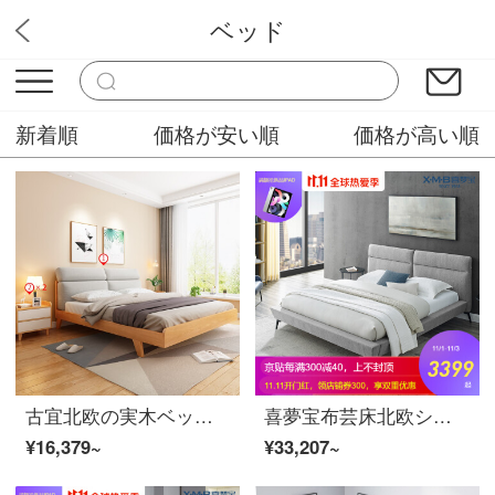
ベッド
中山木工
新着順
価格が安い順
価格が高い順
古宜北欧の実木ベッド1.5メートルベッド現代簡単なダブル1.8メートルの主な寝床と柔らかい家具セットの組み合わせ灰色のベッド+ベッドヘッドセット*2 1800*2000
喜夢宝布芸床北欧シンプル工業風1.5メートル1.8メートルベルトクッション付きダブルベッド灰色1800*2000
¥16,379~
¥33,207~