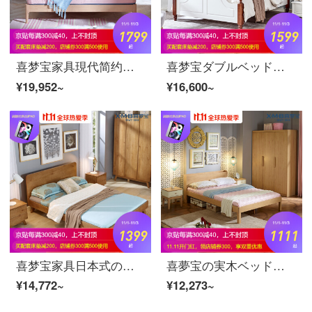
喜梦宝家具現代简约木造ベッド1.5メートル1.8メートルダブルベッド松木ベッド日本式寝室家具木色+白1800*2000
喜梦宝ダブルベッド洋式ベッドロマンティック婚床床実木寝室地中海スタイル家具1.5*2.0（シングルベッド）
¥19,952~
¥16,600~
喜梦宝家具日本式の木製ベッド1.5メートル1.8メートルダブルベッドルーム家具シングルベッド1.5メートルベッド
喜夢宝の実木ベッドの松の木の1.2メートルのシングルベッドは簡単で清新です。1.5メートルのダブルベッドの原木色の寝室の家具のシングルベッドは1200*2000です。
¥14,772~
¥12,273~