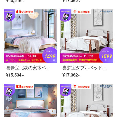
¥40,216~
¥17,362~
喜夢宝北欧の実木ベッド1.5メートル1.8メートルのベッドルームのダブルベッドのベルトは柔らかくて、現代の松木ベッドのベージュ色+薄い灰色のバッグは1800*2000です。
喜梦宝ダブルベッド洋式ベッドロマンチック婚床床リアルウッドベッドルーム地中海スタイル家具1.8*2.0（シングルベッド）
¥15,534~
¥17,362~