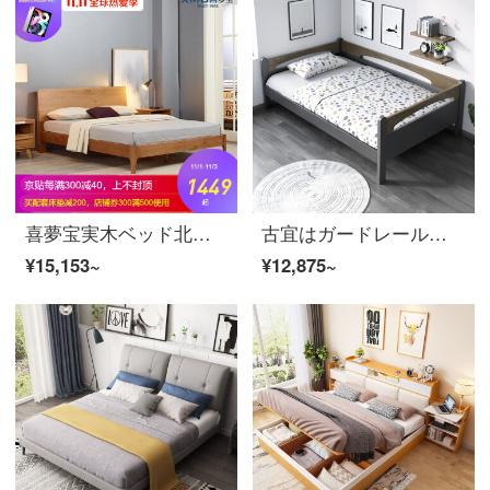
喜夢宝実木ベッド北欧実木ベッド1.5メートル1.8メートルベッド日本式実木ダブル現代簡単松木ベッド1500*2000
古宜はガードレール付きのシングルベッドの1.2メートルの家庭用の小さな部屋型のサイドベッドを組み合わせて大きなベッドに接続する+マットレスの1200 mm*2000 mmは持っていません。
¥15,153~
¥12,875~