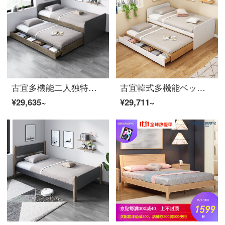
古宜多機能二人独特の畳二段ベッドは現代高低ベッドの上下段ベッド+ベットマット1500 mm*2000 mmです。
古宜韓式多機能ベッドの二人畳ベッドの上から下段の小さな部屋型ベッドルームの二段ベッドの上から下段のベッド+上から下段ベッドの1200*2000
¥29,635~
¥29,711~