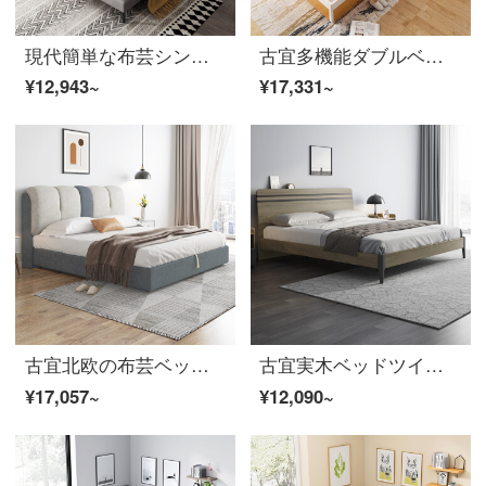
現代簡単な布芸シングルダブルベッド北欧スタイル金属製の実木ホームベッドの主なベッドルームの家具浅い灰色【1.8*2メートル】
古宜多機能ダブルベッド収納器USB充電ベルトベッドヘッドランプ1.5 mベッドルーム板式ベッド付きベッドヘッドセット油圧ショベル+2つの隠しベッドヘッドセット1500*2000
¥12,943~
¥17,331~
古宜北欧の布芸ベッドは簡単で現代1.8 mの箱のベッドと二人の寝室の軟包ベッドが無料で洗濯できます。
古宜実木ベッドツイン現代簡単約1.8メートルのベッドのレンタルルーム北欧の小型ベッドルームの板式ベッドのダブルベッド+1つのベッドの頭台1800 mm*2000 mmの組み立て式棚ベッド
¥17,057~
¥12,090~