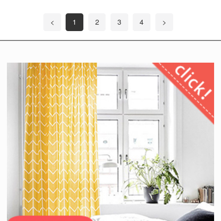
<
1
2
3
4
>