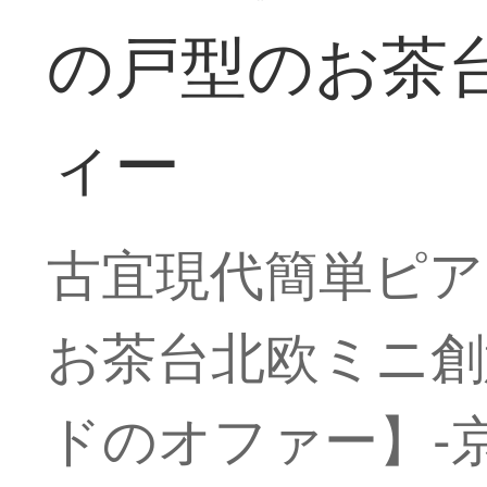
の戸型のお茶
ィー
古宜現代簡単ピア
お茶台北欧ミニ創
ドのオファー】-