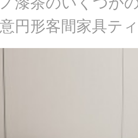
ノ漆茶のいくつか
意円形客間家具テ