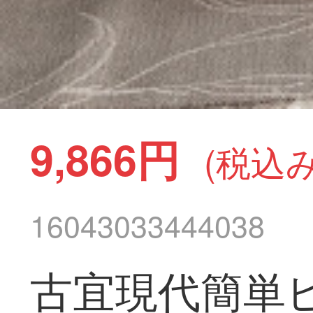
9,866円
(税込み
16043033444038
古宜現代簡単