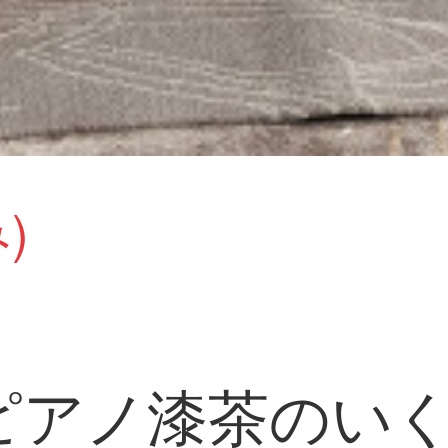
)
ピアノ漆茶のい