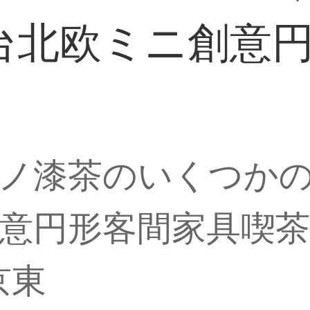
台北欧ミニ創意
ノ漆茶のいくつか
意円形客間家具喫
京東