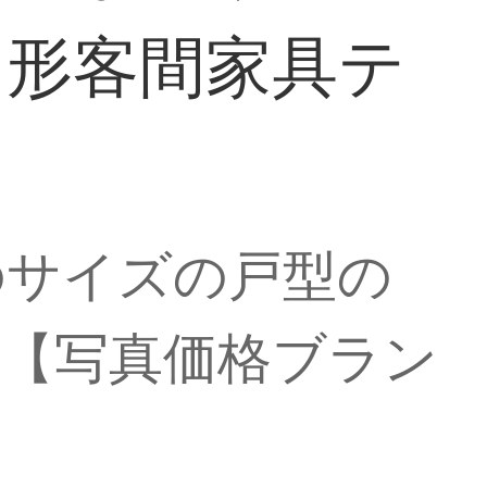
円形客間家具テ
のサイズの戸型の
茶【写真価格ブラン