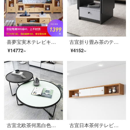
喜夢宝実木テレビキャビネット客間ロッカーテレビキャビネット松木客間家具1.5メートルテレビキャビネット
古宜折り畳み茶のテーブルとテーブルの二つを現代の簡単で小型な家庭用創意家具のリビングルームで多機能伸縮茶卓多機能茶卓【セットで家まで配達する】
¥14772~
¥4152~
古宜北欧茶何黒白色簡約現代客間創意家具丸みを組み合わせた小さな戸型ガラス鉄器ブラックフレーム【大】
古宜日本茶何テレビの箱の組み合わせの小さい部屋型は簡単で現代家庭用のクヌギの足のコーヒーテーブルの客間の家具のハンガーを並べます。