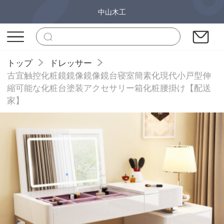
中山木工
トップ
ドレッサー
古宜触控化粧鏡鏡像鏡像鏡台寝室簡素化現代小戸型伸
縮可能な化粧台塗装アクセサリー箱化粧腰掛け【配送
家】