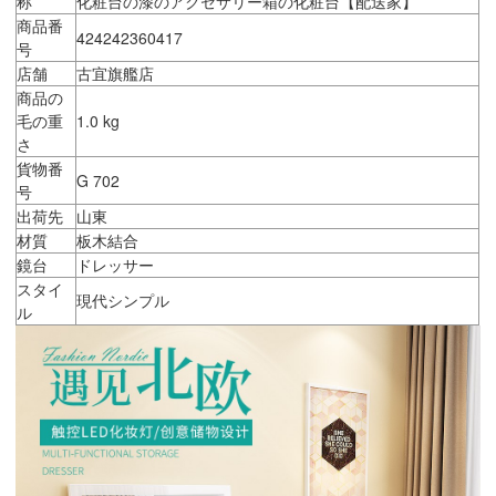
称
化粧台の漆のアクセサリー箱の化粧台【配送家】
商品番
424242360417
号
店舗
古宜旗艦店
商品の
毛の重
1.0 kg
さ
貨物番
G 702
号
出荷先
山東
材質
板木結合
鏡台
ドレッサー
スタイ
現代シンプル
ル