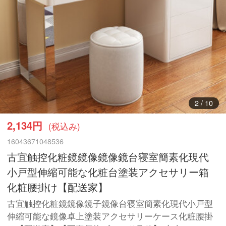
3
/
10
2,134円
(税込み)
16043671048536
古宜触控化粧鏡鏡像鏡像鏡台寝室簡素化現代
小戸型伸縮可能な化粧台塗装アクセサリー箱
化粧腰掛け【配送家】
古宜触控化粧鏡鏡像鏡子鏡像台寝室簡素化現代小戸型
伸縮可能な鏡像卓上塗装アクセサリーケース化粧腰掛