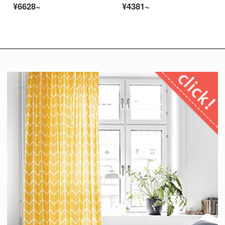
¥6628~
¥4381~