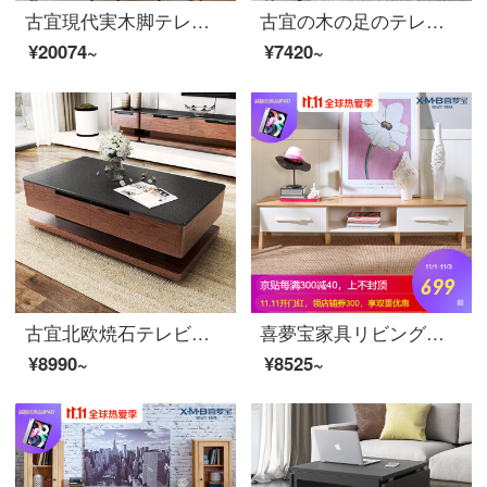
古宜現代実木脚テレビキャビネットの小さな戸形のキャビネットの白黒ガラスの漆の客間茶の組み合わせセットのテレビキャビネット+茶の何+ハンガー【黒】
古宜の木の足のテレビの箱のお茶の何組かの小型の部屋型の客間が簡単に現代の斗の箱の背景の壁の箱のスーツの家具のお茶を予約します。
¥20074~
¥7420~
古宜北欧焼石テレビキャビネット茶何セット家具セット現代簡素化リビング大理石テレビキャビネット茶何【1.2*0.6メートル】
喜夢宝家具リビングテレビキャビネット現代簡単な小型テレビキャビネットの置物棚リビング家具ケヤキ色+ホワイトテレビキャビネット
¥8990~
¥8525~