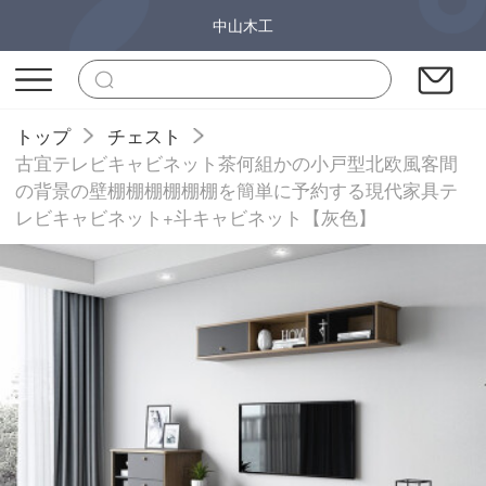
中山木工
トップ
チェスト
古宜テレビキャビネット茶何組かの小戸型北欧風客間
の背景の壁棚棚棚棚棚棚を簡単に予約する現代家具テ
レビキャビネット+斗キャビネット【灰色】