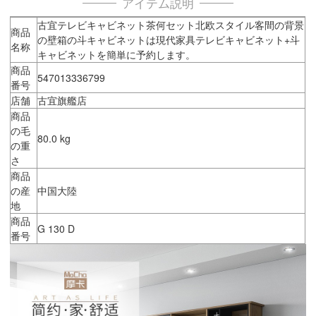
アイテム説明
古宜テレビキャビネット茶何セット北欧スタイル客間の背景
商品
の壁箱の斗キャビネットは現代家具テレビキャビネット+斗
名称
キャビネットを簡単に予約します。
商品
547013336799
番号
店舗
古宜旗艦店
商品
の毛
80.0 kg
の重
さ
商品
の産
中国大陸
地
商品
G 130 D
番号