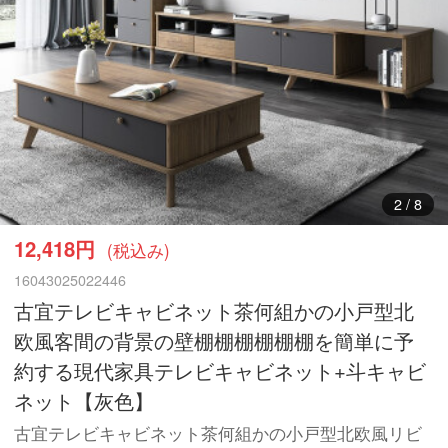
3
/
8
12,418円
(税込み)
16043025022446
古宜テレビキャビネット茶何組かの小戸型北
欧風客間の背景の壁棚棚棚棚棚棚を簡単に予
約する現代家具テレビキャビネット+斗キャビ
ネット【灰色】
古宜テレビキャビネット茶何組かの小戸型北欧風リビ