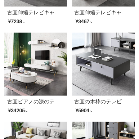
古宜伸縮テレビキャビネット茶の組み合わせが簡単で、現代家庭用の小型客間家具北欧風丸太のキャビネットがテレビキャビネットに伸縮して組み立てられています。
古宜伸縮テレビキャビネット茶の組み合わせ北欧風多機能客間家具現代簡約家庭用小型戸棚斗キャビネット【自装】組立
¥7238~
¥3467~
古宜ピアノの漆のテレビの箱のお茶の何組かは現代に簡単に小戸型の客間のセットの家具の棚の円形のテレビの箱+横吊り棚+円掛け+お茶の何+辺の数に縮みします
古宜の木枠のテレビの箱の茶何は物格の北欧の小さい家型の家具を分解して組み合わせます。
¥34205~
¥5904~