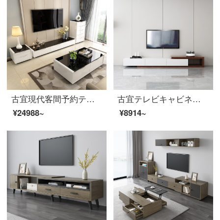
古宜現代客間予約テレビキャビネット茶何セットの鉄骨ガラスの白黒4点セット（電気＋お茶＋二斗＋五斗）
古宜テレビキャビネット茶の組み合わせは現代簡単で、客間の背景壁家具に伸縮して漆を焼く北欧テレビキャビネットセット【テレビキャビネット】胡桃木色
¥24988~
¥8914~