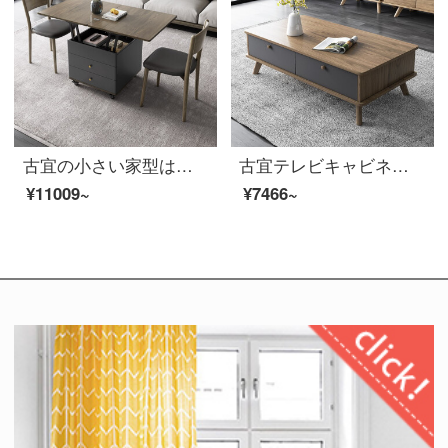
古宜の小さい家型は昇降してお茶の何テーブルの両用は簡単で北欧の風格の客間の家庭用は伸縮してテーブルの多機能のお茶の何+2椅子を折り畳むことができます。
古宜テレビキャビネット茶何組かの小戸型北欧風客間の背景の壁棚棚棚棚棚棚を簡単に予約した現代家具喫茶【灰色】
¥11009~
¥7466~